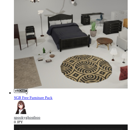
SGB Free Furniture Pack
spookyghostboo
0 JPY