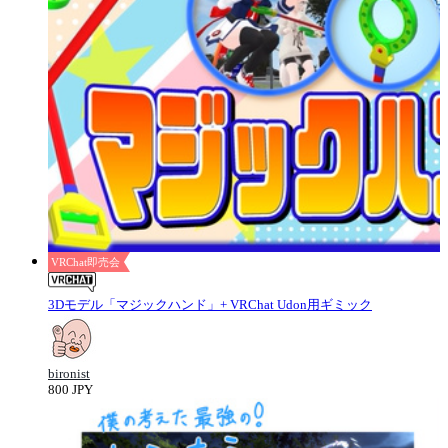
VRChat即売会
3Dモデル「マジックハンド」+ VRChat Udon用ギミック
bironist
800 JPY