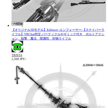
【オリジナル3Dモデル】Enforcer -エンフォーサー-【スナイパーラ
イフル】VRChat想定 パーティクルやギミック付き ボルトアクシ
ョン 狙撃 魔法 闇属性 対物ライフル
TRISTA
2,500 JPY~