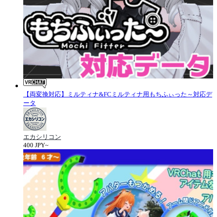
【両変換対応】ミルティナ&FCミルティナ用もちふぃった～対応デ
ータ
エカシリコン
400 JPY~