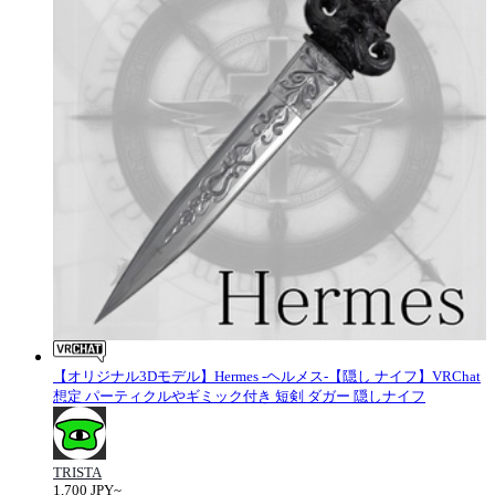
【オリジナル3Dモデル】Hermes -ヘルメス-【隠し ナイフ】VRChat
想定 パーティクルやギミック付き 短剣 ダガー 隠しナイフ
TRISTA
1,700 JPY~