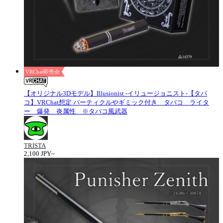
VRChat即売会
【オリジナル3Dモデル】Illusionist -イリュージョニスト-【タバ
コ】VRChat想定 パーティクルやギミック付き タバコ ライタ
ー 爆発 炎属性 ※タバコ風武器
TRISTA
2,100 JPY~