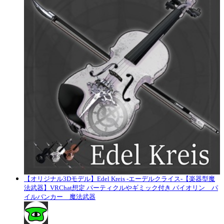
【オリジナル3Dモデル】Edel Kreis -エーデルクライス-【楽器型魔
法武器】VRChat想定 パーティクルやギミック付き バイオリン パ
イルバンカー 魔法武器