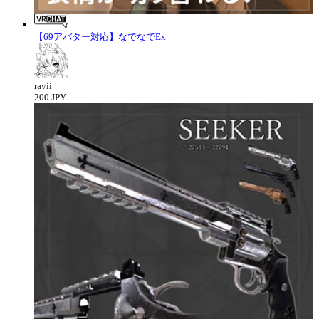
【69アバター対応】なでなでEx
ravii
200 JPY