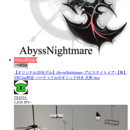
VRChat即売会
【オリジナル3Dモデル】AbyssNightmare -アビスナイトメア-【斧】
VRChat想定 パーティクルやギミック付き 大斧 Axe
TRISTA
1,850 JPY~