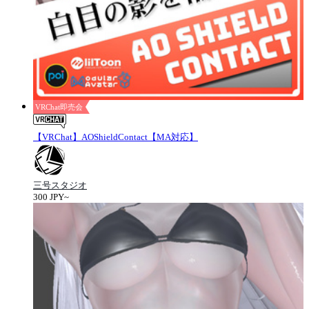
VRChat即売会
【VRChat】AOShieldContact【MA対応】
三号スタジオ
300 JPY~