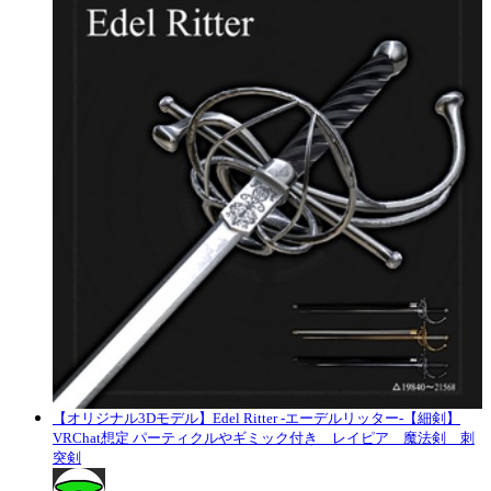
【オリジナル3Dモデル】Edel Ritter -エーデルリッター-【細剣】
VRChat想定 パーティクルやギミック付き レイピア 魔法剣 刺
突剣