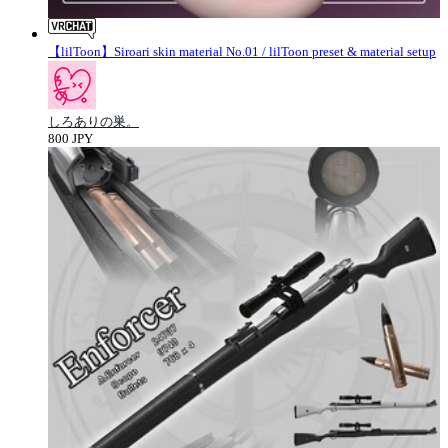
【lilToon】Siroari skin material No.01 / lilToon preset & material setup
しろありの巣。
800 JPY