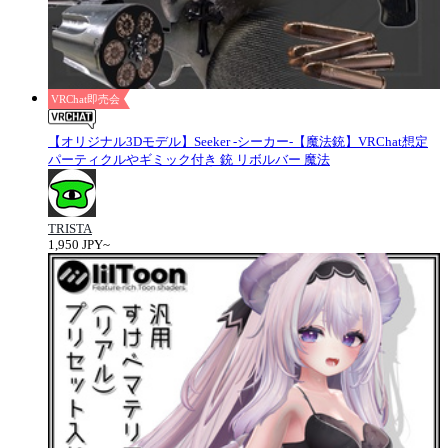
VRChat即売会
【オリジナル3Dモデル】Seeker -シーカー-【魔法銃】VRChat想定
パーティクルやギミック付き 銃 リボルバー 魔法
TRISTA
1,950 JPY~