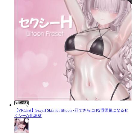
【VRChat】SexyH Skin for liltoon - 汗でさらにHな雰囲気になるセ
クシーな肌素材