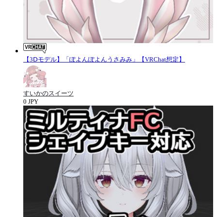
【3Ⅾモデル】「ぽよんぽよんうさみみ」【VRChat想定】
すいかのスイーツ
0 JPY