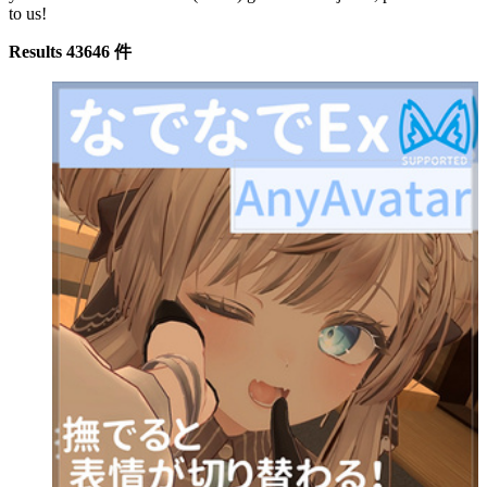
to us!
Results 43646 件