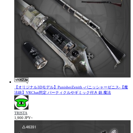
【オリジナル3Dモデル】PunisherZenith -パニッシャーゼニス-【魔
法銃】VRChat想定 パーティクルやギミック付き 銃 魔法
TRISTA
1,900 JPY~