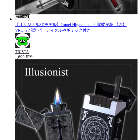
【オリジナル3Dモデル】Tomei Higanbana -十冥彼岸花-【刀】
VRChat想定 パーティクルやギミック付き
TRISTA
1,600 JPY~