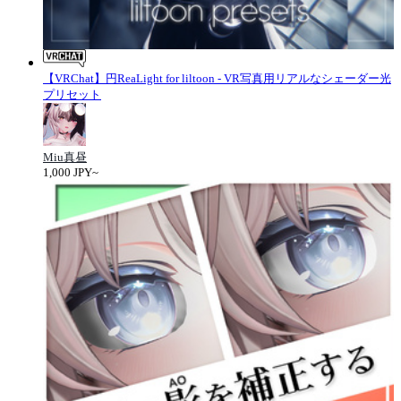
【VRChat】円ReaLight for liltoon - VR写真用リアルなシェーダー光
プリセット
Miu真昼
1,000 JPY~