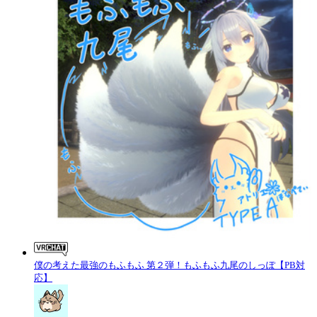
僕の考えた最強のもふもふ 第２弾！もふもふ九尾のしっぽ【PB対
応】