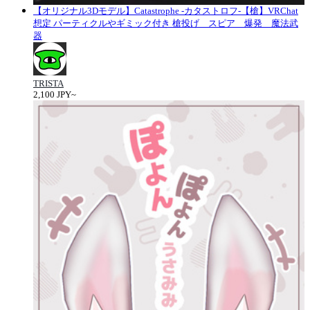
【オリジナル3Dモデル】Catastrophe -カタストロフ-【槍】VRChat
想定 パーティクルやギミック付き 槍投げ スピア 爆発 魔法武
器
TRISTA
2,100 JPY~