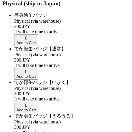
Physical (ship to Japan)
等身絵缶バッジ
Physical (via warehouse)
300 JPY
It will take time to arrive
Add to Cart
でか顔缶バッジ【通常】
Physical (via warehouse)
300 JPY
It will take time to arrive
Add to Cart
でか顔缶バッジ【いかく】
Physical (via warehouse)
300 JPY
It will take time to arrive
Add to Cart
でか顔缶バッジ【うるうる】
Physical (via warehouse)
300 JPY