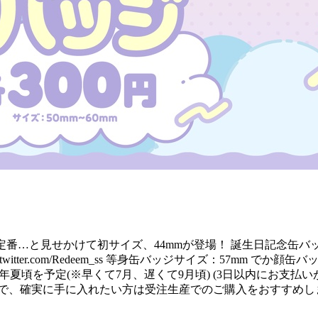
定番…と見せかけて初サイズ、44mmが登場！ 誕生日記念缶バッジ
る https://twitter.com/Redeem_ss 等身缶バッジサイズ：
日：2026年夏頃を予定(※早くて7月、遅くて9月頃) (3日以内に
ので、確実に手に入れたい方は受注生産でのご購入をおすすめし