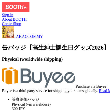
Sign In
About BOOTH
Create Shop
TAKAOTOMMY
缶バッジ【高生紳士誕生日グッズ2026】
Physical (worldwide shipping)
Purchase via Buyee
Buyee is a third party service for shipping your items globally.
Read 
等身絵缶バッジ
Physical (via warehouse)
300 JPY