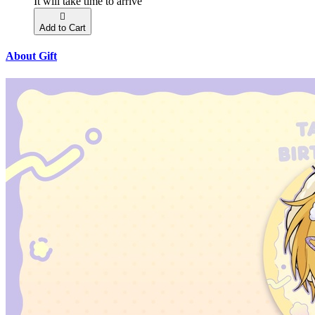
It will take time to arrive
Add to Cart
About Gift