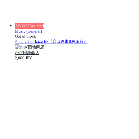
M3-2025Autumn
Music (General)
Out of Stock
可ラッカ × kaza EP『恋は終末B級革命』
かざ団地商店
2,000 JPY