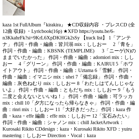
kaza 1st FullAlbum『kirakira』 ★CD収録内容 ・プレスCD (全
12曲 収録) ・Lyricbook(16p) ★XFD https://youtu.be/6-
n3KkahrFk?si=9KrL6XpDKHGk2sSy 【track list】 1「アンテ
ナ」 作詞・作曲・編曲：皆川溺 mix：ししおー 2「青を」
作詞・作曲・編曲：KBSNK (TEMPLIME) 3「ニーゲ(N)の
ままでいたかった」 作詞・作曲・編曲：adomiori mix：しし
おー 4「グリーン」 作詞・作曲・編曲：KAIRUI 5「ホワ
イトアウト」 作詞・作曲・編曲：Uztama 6「雪解」 作詞・
作曲・編曲：イマニシ mix：uhei 7「備忘録」 作詞・作曲・
編曲：灰色ねむり mix：ししおー 8「わたしはてんしじゃな
いよ」 作詞・作曲・編曲：ともだち mix：ししおー 9「もう
二度と会えないといいね！」 作詞・作曲・編曲：可ラッカ
mix：chill 10「夕方になったら帰らなきゃ」 作詞・作曲・編
曲：rinri mix：ししおー 11「大好きだった」 作詞：kaza 作
曲・kaza・effe 編曲：effe mix：ししおー 12「宝石みたい」
作詞・作曲・編曲：シャノン mix：chill JacketArtwork：
Kurosaki Rikito CDdesign：kaza・Kurosaki Rikito XFD：yuiru
mastering：ししおー Direction・Vocal：kaza