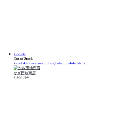
T-Shirts
Out of Stock
kaza1stAnniversary longT-shirt [ white.black ]
かざ団地商店
6,500 JPY