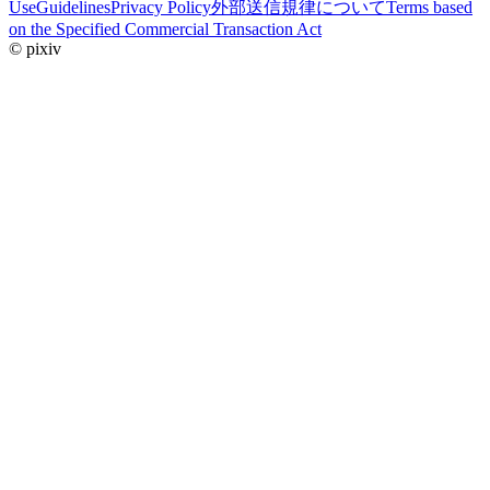
Use
Guidelines
Privacy Policy
外部送信規律について
Terms based
on the Specified Commercial Transaction Act
© pixiv