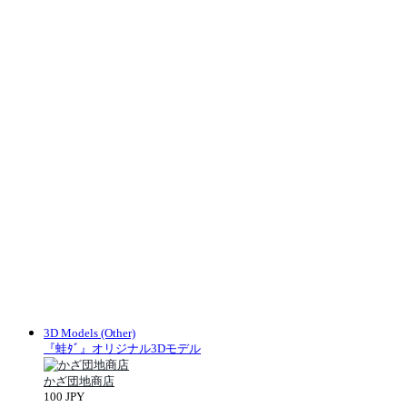
3D Models (Other)
『蛙ﾀﾞ』オリジナル3Dモデル
かざ団地商店
100 JPY