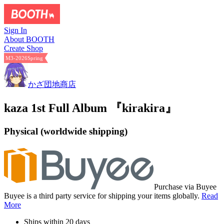
Sign In
About BOOTH
Create Shop
M3-2026Spring
かざ団地商店
kaza 1st Full Album 『kirakira』
Physical (worldwide shipping)
Purchase via Buyee
Buyee is a third party service for shipping your items globally.
Read
More
Ships within 20 days