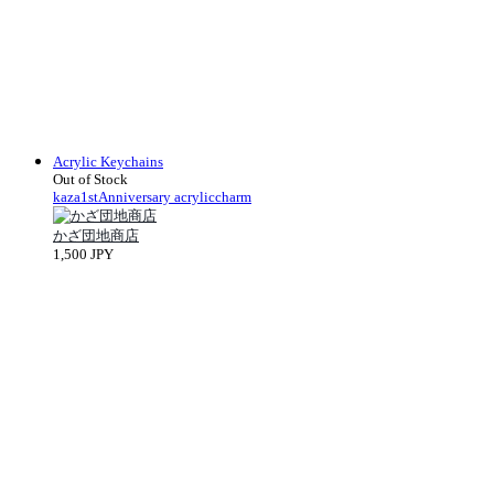
Acrylic Keychains
Out of Stock
kaza1stAnniversary acryliccharm
かざ団地商店
1,500 JPY