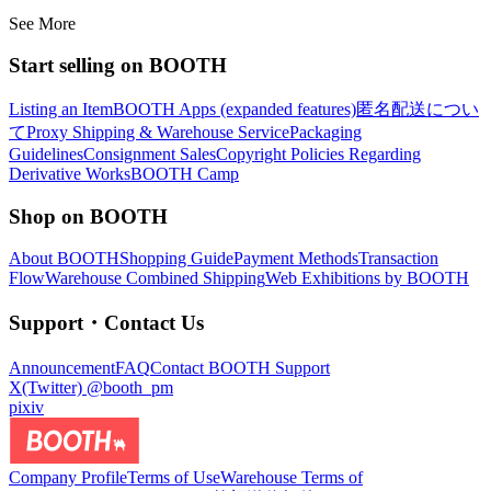
See More
Start selling on BOOTH
Listing an Item
BOOTH Apps (expanded features)
匿名配送につい
て
Proxy Shipping & Warehouse Service
Packaging
Guidelines
Consignment Sales
Copyright Policies Regarding
Derivative Works
BOOTH Camp
Shop on BOOTH
About BOOTH
Shopping Guide
Payment Methods
Transaction
Flow
Warehouse Combined Shipping
Web Exhibitions by BOOTH
Support・Contact Us
Announcement
FAQ
Contact BOOTH Support
X(Twitter) @booth_pm
pixiv
Company Profile
Terms of Use
Warehouse Terms of