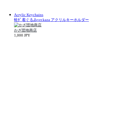
Acrylic Keychains
蛙ﾀﾞ着ぐるみver.kaza アクリルキーホルダー
かざ団地商店
1,000 JPY