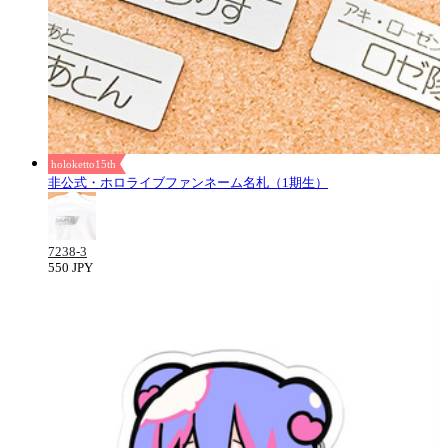
holoketto15th
非公式・ホロライブファンネーム名札（1期生）
7238-3
550 JPY