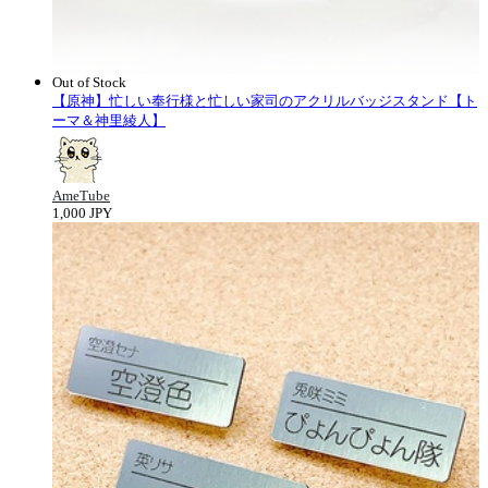
Out of Stock
【原神】忙しい奉行様と忙しい家司のアクリルバッジスタンド【ト
ーマ＆神里綾人】
AmeTube
1,000 JPY