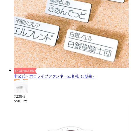
holoketto14th
非公式・ホロライブファンネーム名札（3期生）
7238-3
550 JPY