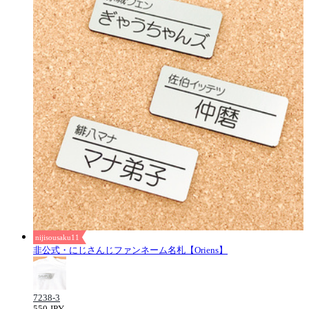
nijisousaku11
非公式・にじさんじファンネーム名札【Oriens】
7238-3
550 JPY