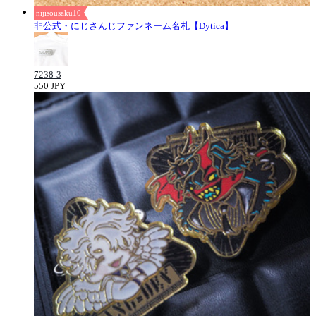
nijisousaku10
非公式・にじさんじファンネーム名札【Dytica】
7238-3
550 JPY