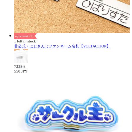
nijisousaku11
1 left in stock
非公式・にじさんじファンネーム名札【VOLTACTION】
7238-3
550 JPY