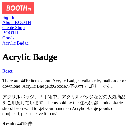
Sign In
About BOOTH
Create Shop
BOOTH
Goods
Acrylic Badge
Acrylic Badge
Reset
There are 4419 items about Acrylic Badge available by mail order or
download. Acrylic BadgeはGoodsの下のカテゴリーです。
アクリルバッジ、「手術中」アクリルバッジなどの人気商品
をご用意しています。Items sold by the 住めば都、minai-karte
shop.If you want to get your hands on Acrylic Badge goods or
doujinshi, please leave it to us!
Results 4419 件