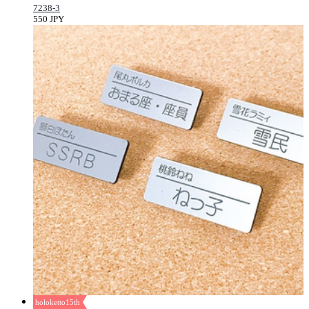
7238-3
550 JPY
holoketto15th