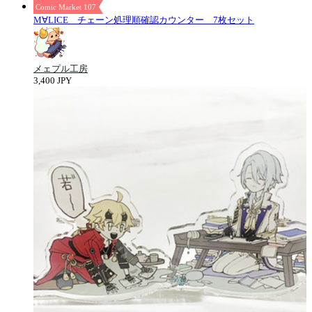
Comic Market 107
M∀LICE チェーン処理順確認カウンター 7枚セット
メェプル工房
3,400 JPY