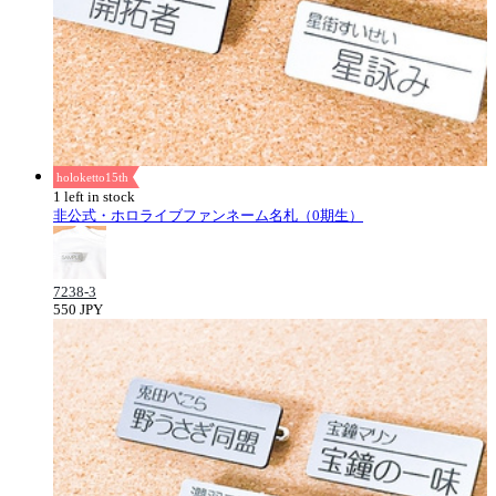
holoketto15th
1 left in stock
非公式・ホロライブファンネーム名札（0期生）
7238-3
550 JPY