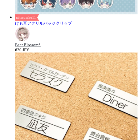
nijisousaku11
けも耳アクリルバッジクリップ
Bear Blossom*
620 JPY