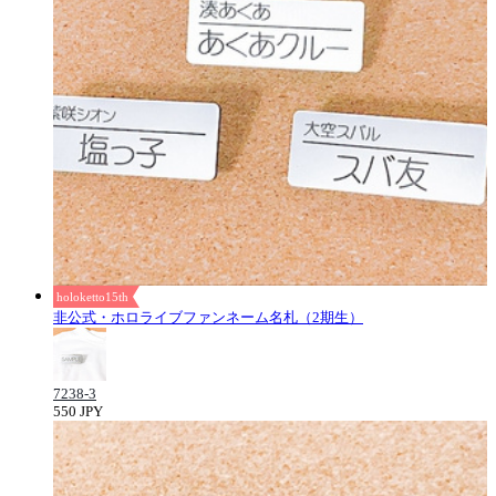
holoketto15th
非公式・ホロライブファンネーム名札（2期生）
7238-3
550 JPY