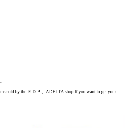
です。
ＤＰ、ADELTA shop.If you want to get your