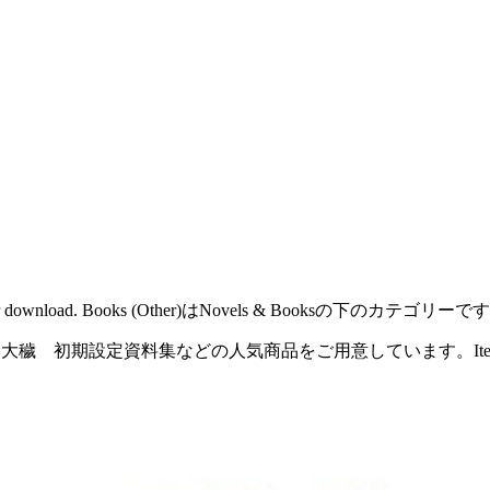
il order or download. Books (Other)はNovels & Booksの下のカテゴリー
期設定資料集などの人気商品をご用意しています。Items sold by the Ｅ