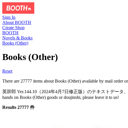
Sign In
About BOOTH
Create Shop
BOOTH
Novels & Books
Books (Other)
Books (Other)
Reset
There are 27777 items about Books (Other) available by ma
英辞郎 Ver.144.10（2024年4月7日修正版）のテキストデータ、大穢 初
hands on Books (Other) goods or doujinshi, please leave it to us!
Results 27777 件