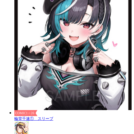
COMIC1☆26
輪堂千速① スリーブ