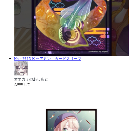
No－P.U.N.K.セアミン カードスリーブ
オオカミのあしあと
2,000 JPY