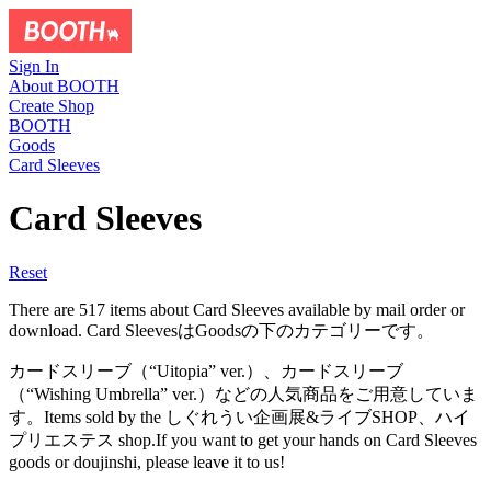
Sign In
About BOOTH
Create Shop
BOOTH
Goods
Card Sleeves
Card Sleeves
Reset
There are 517 items about Card Sleeves available by mail order or
download. Card SleevesはGoodsの下のカテゴリーです。
カードスリーブ（“Uitopia” ver.）、カードスリーブ
（“Wishing Umbrella” ver.）などの人気商品をご用意していま
す。Items sold by the しぐれうい企画展&ライブSHOP、ハイ
プリエステス shop.If you want to get your hands on Card Sleeves
goods or doujinshi, please leave it to us!