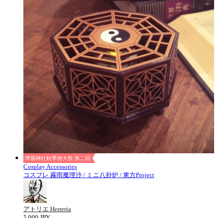
博麗神社秋季例大祭 第二回
Cosplay Accessories
コスプレ 霧雨魔理沙 / ミニ八卦炉 / 東方Project
アトリエ Herreria
5,000 JPY