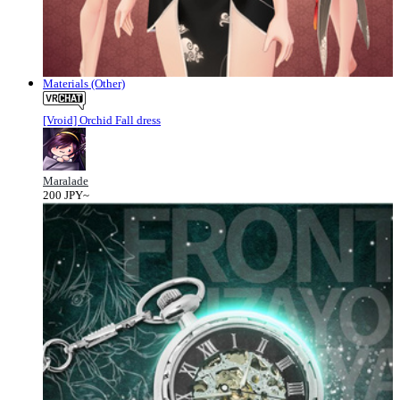
Materials (Other)
[Vroid] Orchid Fall dress
Maralade
200 JPY~