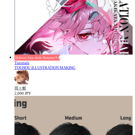
Hakurei Jinja shuki Reitaisai 9
Tutorials
TOUHOU ILLUSTRATION MAKING
羽々斬
2,000 JPY