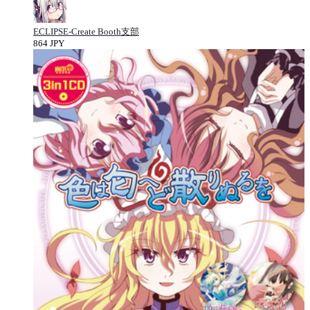
ECLIPSE-Create Booth支部
864 JPY