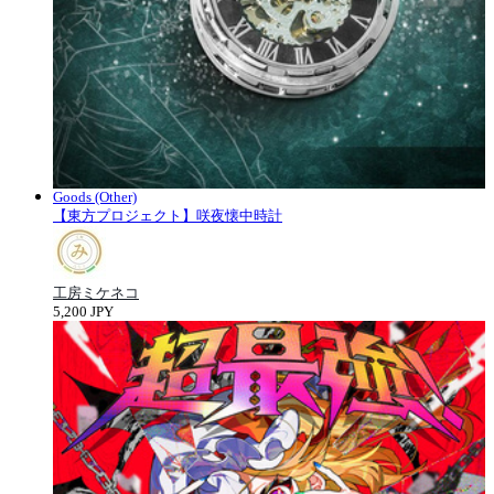
Goods (Other)
【東方プロジェクト】咲夜懐中時計
工房ミケネコ
5,200 JPY