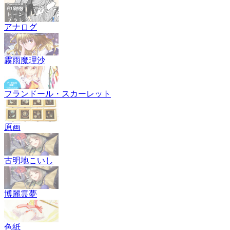
アナログ
霧雨魔理沙
フランドール・スカーレット
原画
古明地こいし
博麗霊夢
色紙