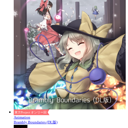
東方Project オンリー回
Animation
Brambly Boundaries (DL版)