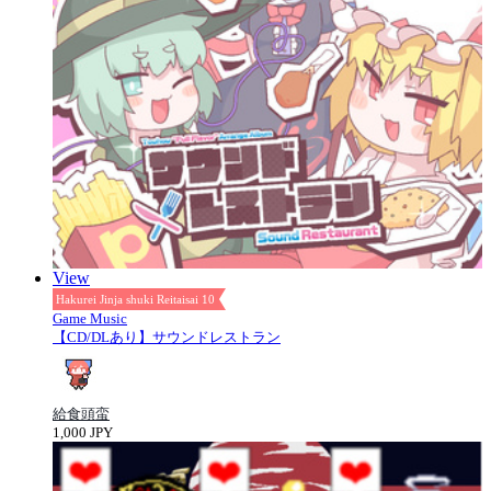
View
Hakurei Jinja shuki Reitaisai 10
Game Music
【CD/DLあり】サウンドレストラン
給食頭蛮
1,000 JPY