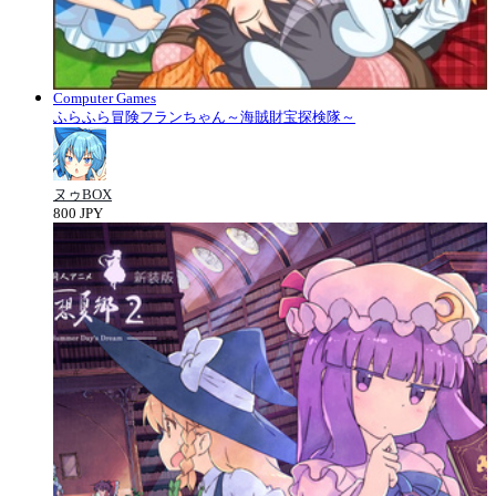
Computer Games
ふらふら冒険フランちゃん～海賊財宝探検隊～
ヌゥBOX
800 JPY