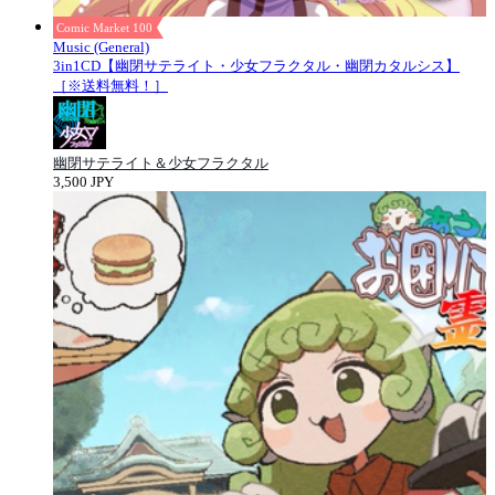
Comic Market 100
Music (General)
3in1CD【幽閉サテライト・少女フラクタル・幽閉カタルシス】
［※送料無料！］
幽閉サテライト＆少女フラクタル
3,500 JPY