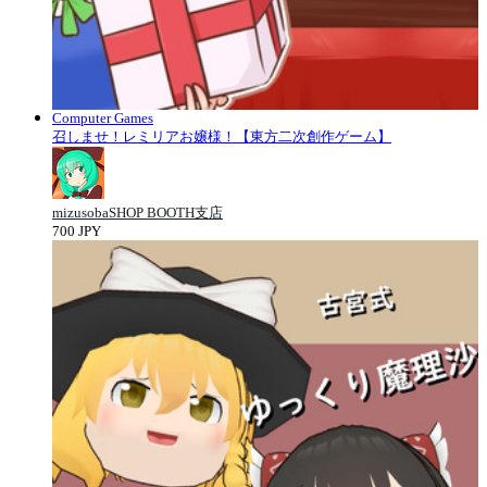
Computer Games
召しませ！レミリアお嬢様！【東方二次創作ゲーム】
mizusobaSHOP BOOTH支店
700 JPY