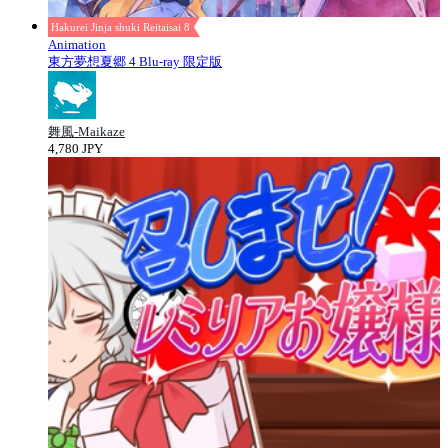
Hakurei Jinja shuki Reitaisai 8
Animation
東方夢想夏郷 4 Blu-ray 限定版
舞風-Maikaze
4,780 JPY