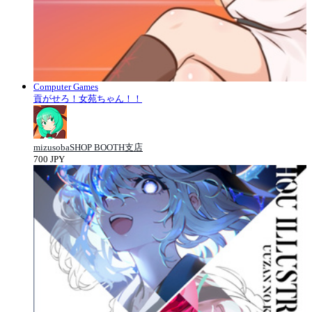
Computer Games
貢がせろ！女苑ちゃん！！
mizusobaSHOP BOOTH支店
700 JPY