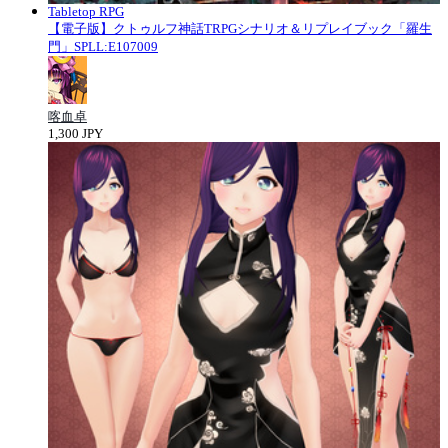
Tabletop RPG
【電子版】クトゥルフ神話TRPGシナリオ＆リプレイブック「羅生
門」SPLL:E107009
喀血卓
1,300 JPY