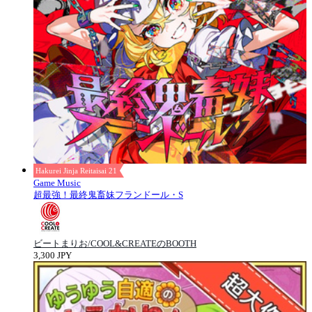
Hakurei Jinja Reitaisai 21
Game Music
超最強！最終鬼畜妹フランドール・S
ビートまりお/COOL&CREATEのBOOTH
3,300 JPY