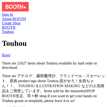
Sign In
About BOOTH
Create Shop
BOOTH
Touhou
Touhou
Reset
There are 21627 items about Touhou available by mail order or
download.
There are アナログ、霧雨魔理沙、フランドール・スカーレッ
ト、原画 product tags about Touhou.貢がせろ！女苑ちゃ
ん！！、 TOUHOU ILLUSTRATION MAKING などの人気商
品をご用意しています。Items sold by the mizusobaSHOP
BOOTH支店、羽々斬 shop.If you want to get your hands on
Touhou goods or doujinshi, please leave it to us!