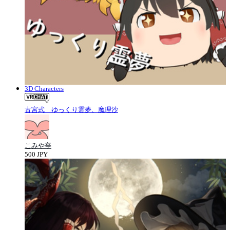
3D Characters
古宮式 ゆっくり霊夢、魔理沙
こみや亭
500 JPY