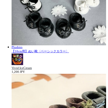
Plushies
【10cm用】ぬい靴〈ベーシックカラー〉
Vivid IceCream
1,200 JPY