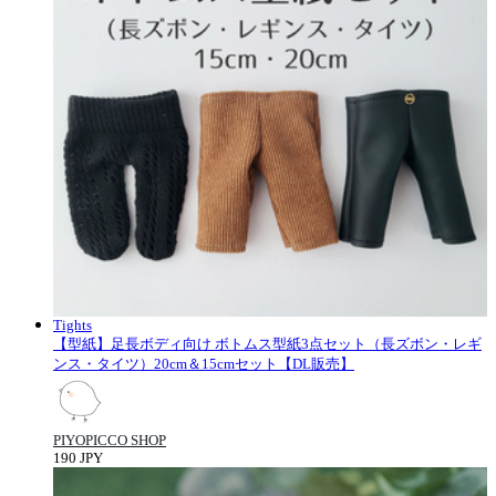
Tights
【型紙】足長ボディ向け ボトムス型紙3点セット（長ズボン・レギ
ンス・タイツ）20cm＆15cmセット【DL販売】
PIYOPICCO SHOP
190 JPY