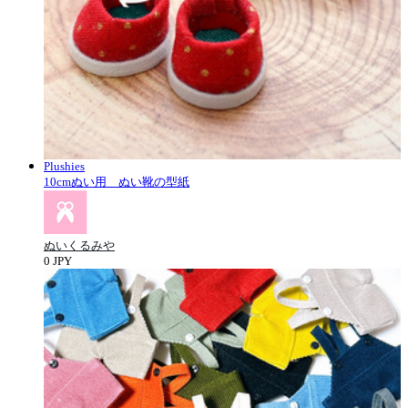
Plushies
10cmぬい用 ぬい靴の型紙
ぬいくるみや
0 JPY