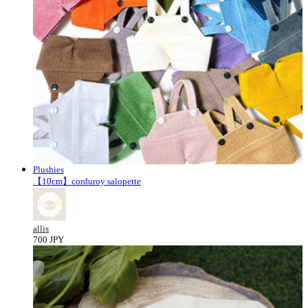
Plushies
【10cm】corduroy salopette
allis
700 JPY