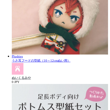
Plushies
うさ耳フードの型紙（10～12cmぬい用）
ぬいくるみや
0 JPY