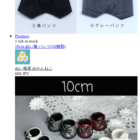
Plushies
1 left in stock
10cm ぬい服 パンツ(10種類)
ぬい服屋 みかんねこ
600 JPY