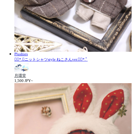
Plushies
❁⃘*.ﾟニットシャツstyle ねこさんver.❁⃘*.ﾟ
月環堂
1,500 JPY~