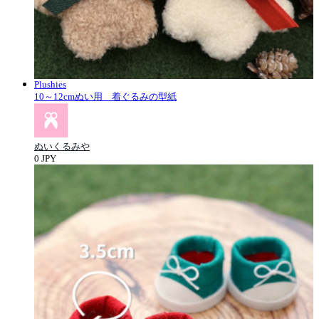
Plushies
10～12cmぬい用 着ぐるみの型紙
ぬいくるみや
0 JPY