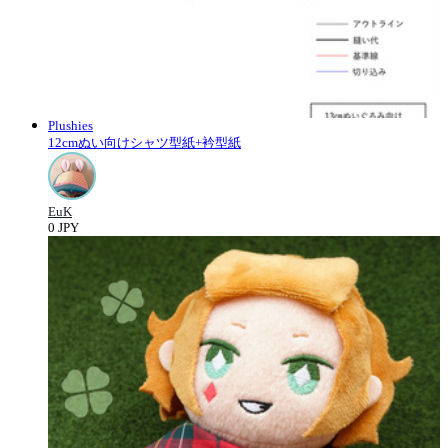
Plushies
12cmぬい向けシャツ型紙+衿型紙
EuK
0 JPY