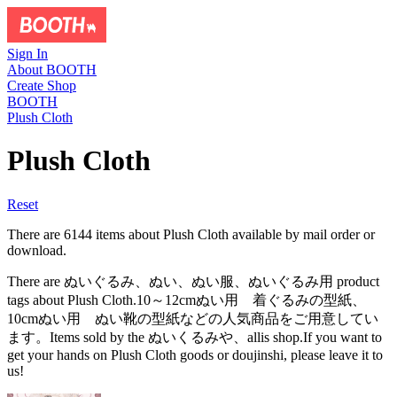
Sign In
About BOOTH
Create Shop
BOOTH
Plush Cloth
Plush Cloth
Reset
There are 6144 items about Plush Cloth available by mail order or
download.
There are ぬいぐるみ、ぬい、ぬい服、ぬいぐるみ用 product
tags about Plush Cloth.10～12cmぬい用 着ぐるみの型紙、
10cmぬい用 ぬい靴の型紙などの人気商品をご用意してい
ます。Items sold by the ぬいくるみや、allis shop.If you want to
get your hands on Plush Cloth goods or doujinshi, please leave it to
us!