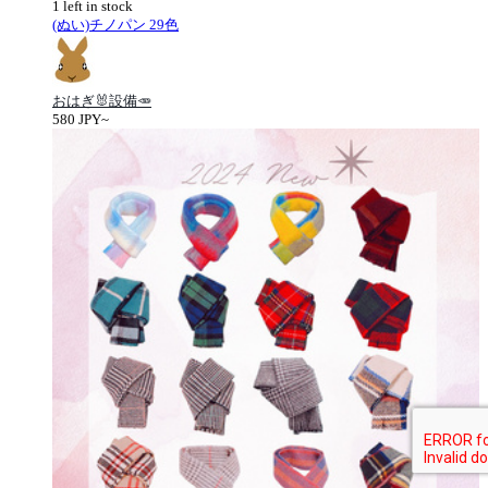
1 left in stock
(ぬい)チノパン 29色
おはぎ🐰設備🥕
580 JPY~