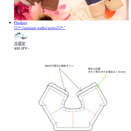
Plushies
❁⃘*.ﾟautumn wafful series❁⃘*.ﾟ
月環堂
400 JPY~