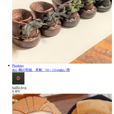
Plushies
ぬい靴の型紙 革靴 10～12cmぬい用
baffle-hyp
0 JPY