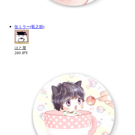
缶ミラー(藍之助)
はと屋
260 JPY