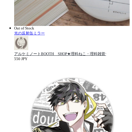
Out of Stock
光の反射缶ミラー
アルケミノートBOOTH SHOP★理科ねこ・理科雑貨★
550 JPY