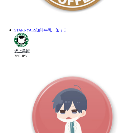
STARNYAKS珈琲牛乳 缶ミラー
坂上美術
360 JPY