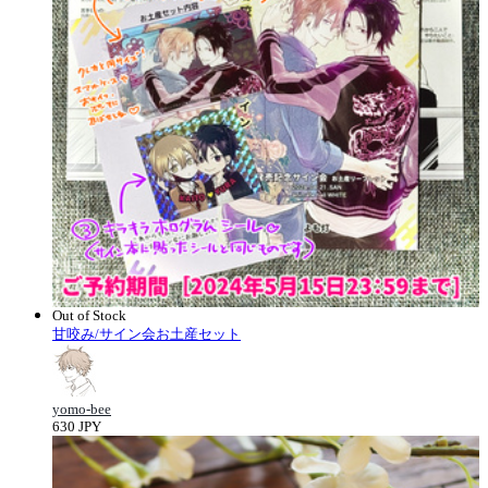
Out of Stock
甘咬み/サイン会お土産セット
yomo-bee
630 JPY