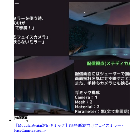
【ModularAvatar対応ギミック】(無料)配信向けフェイスミラー -
FaceCameraStream-