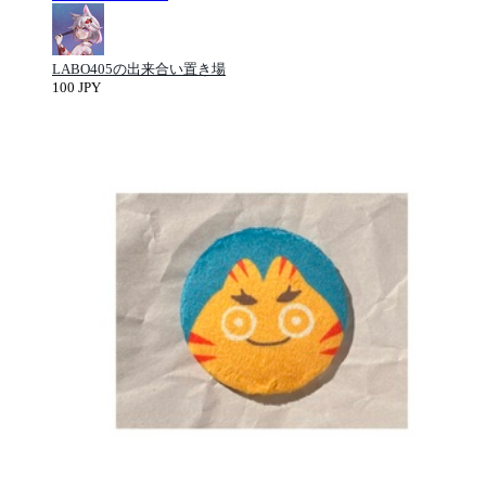
LABO405の出来合い置き場
100 JPY