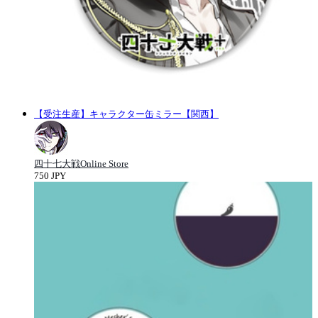
【受注生産】キャラクター缶ミラー【関西】
四十七大戦Online Store
750 JPY