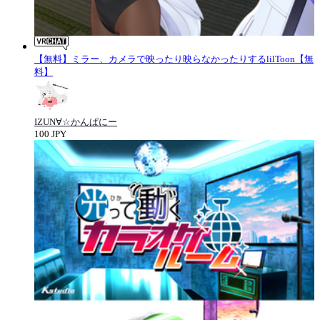
【無料】ミラー、カメラで映ったり映らなかったりするlilToon【無
料】
IZUN∀☆かんぱにー
100 JPY