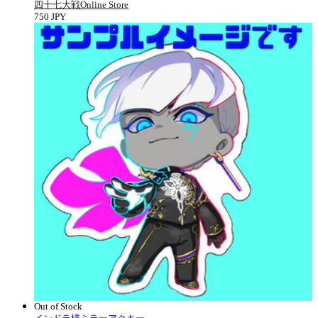
四十七大戦Online Store
750 JPY
Out of Stock