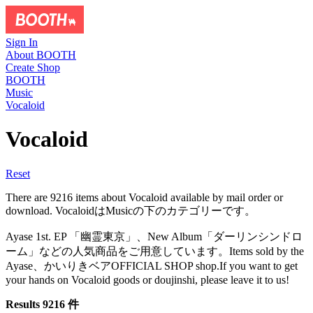
Sign In
About BOOTH
Create Shop
BOOTH
Music
Vocaloid
Vocaloid
Reset
There are 9216 items about Vocaloid available by mail order or
download. VocaloidはMusicの下のカテゴリーです。
Ayase 1st. EP 「幽霊東京」、New Album「ダーリンシンドロ
ーム」などの人気商品をご用意しています。Items sold by the
Ayase、かいりきベアOFFICIAL SHOP shop.If you want to get
your hands on Vocaloid goods or doujinshi, please leave it to us!
Results 9216 件