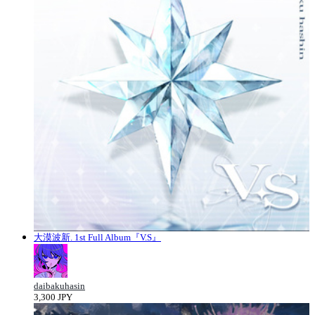
大漠波新. 1st Full Album『V.S』
daibakuhasin
3,300 JPY