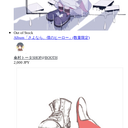
Out of Stock
Album「さよなら、僕のヒーロー」(数量限定)
傘村トータSHOP@BOOTH
2,000 JPY