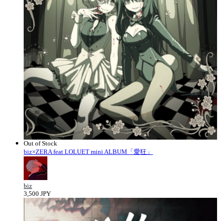
Out of Stock
biz×ZERA feat LOLUET mini ALBUM「愛狂」
biz
3,500 JPY