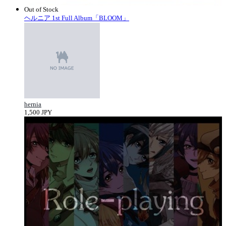
Out of Stock
ヘルニア 1st Full Album「BLOOM」
hernia
1,500 JPY