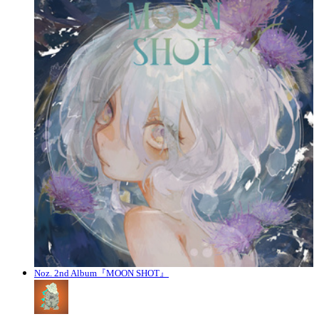
Noz. 2nd Album『MOON SHOT』