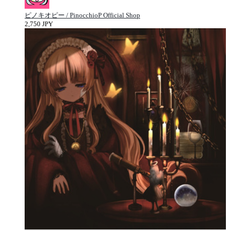
ピノキオピー / PinocchioP Official Shop
2,750 JPY