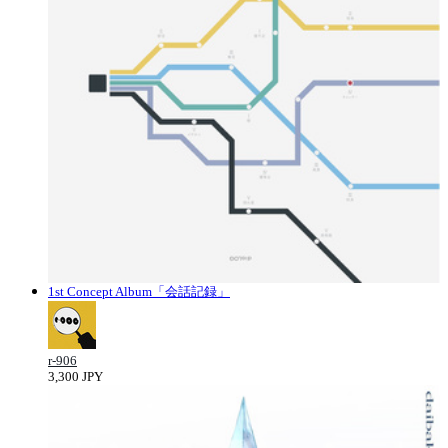
1st Concept Album「会話記録」
r-906
3,300 JPY