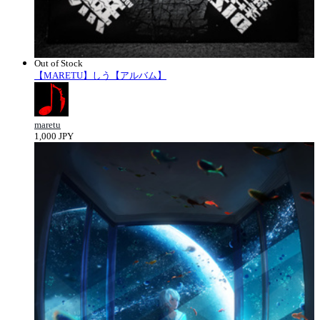
Out of Stock
【MARETU】しう【アルバム】
maretu
1,000 JPY