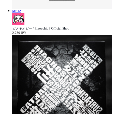
META
ピノキオピー / PinocchioP Official Shop
2,750 JPY