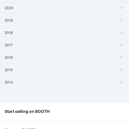
2020
2019
2018
2017
2016
2015
2014
Start selling on BOOTH
Listing an Item